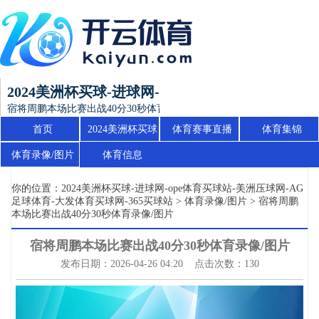
2024美洲杯买球-进球网-ope体育买球站-美洲压
宿将周鹏本场比赛出战40分30秒体育录像/图片
首页
2024美洲杯买球
体育赛事直播
体育集锦
体育录像/图片
体育信息
你的位置：
2024美洲杯买球-进球网-ope体育买球站-美洲压球网-AG
足球体育-大发体育买球网-365买球站
>
体育录像/图片
> 宿将周鹏
本场比赛出战40分30秒体育录像/图片
宿将周鹏本场比赛出战40分30秒体育录像/图片
发布日期：2026-04-26 04:20 点击次数：130