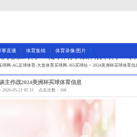
赛事直播
体育集锦
体育录像/图片
球站-美洲压球网-AG足球体育-大发体育买球网-365买
洲压球网-AG足球体育-大发体育买球网-365买球站
>
2024美洲杯买球体育信
谈主作战2024美洲杯买球体育信息
026-05-21 05:31 点击次数：168