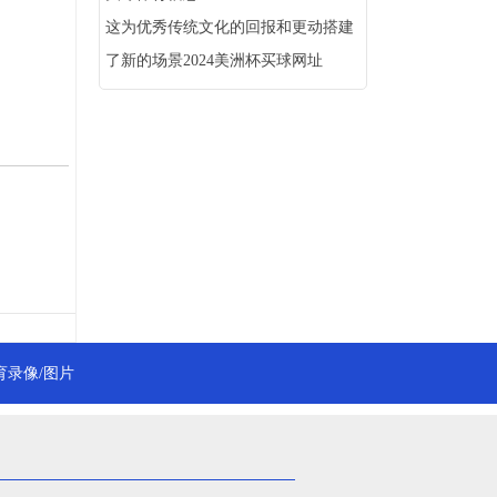
这为优秀传统文化的回报和更动搭建
了新的场景2024美洲杯买球网址
育录像/图片