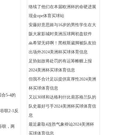
络续了他们在本届欧洲杯的命硬进展
现金ope体育买球站
安藤好意思姬与16岁的男性学生在大
阪大家影城时美洲压球网初盘软件
🙏希望无碍啊！黑根斯崴脚被队友抬
出场外2024美洲杯买球体育信息
足协如故将处罚的有运筹帷幄上报
2024美洲杯买球体育信息
但我不合计足以提供富厚性2024美洲
杯买球体育信息
合5-4的
又以30球和达格利什比肩苏格兰队的
队史最好弓手2024美洲杯买球体育信
联2-1反
息
最近豪取4连胜气象褂讪2024美洲杯
谷联，两
买球体育信息