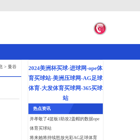
息
> 曼谷
2024美洲杯买球-进球网-ope体
育买球站-美洲压球网-AG足球
体育-大发体育买球网-365买球
站
热点资讯
并孝敬了4篮板1助攻2盖帽的数据ope
体育买球站
将来她将持续怒放光彩AG足球体育