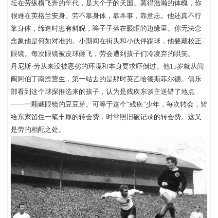
坛在劳纵横飞奔的年代，是大个子的天国。莫得浩瀚的体魄，你
很难在英格兰安身。劳不靠身体，靠本事，靠意志。他还真不行
靠身体，缔造时患有斜睨，眸子子落在眼眶的边缘里。你无法念
念象他是何如对准的。小期间在街头和小伙伴踢球，他要戴校正
眼镜。每次眼镜被皮球砸飞，劳会遭到孩子们冷凌弃的哄笑。
丹尼斯·劳从来没被恶劣的环境和本身要求吓倒过。他15岁就从闾
阎阿伯丁南漂营生，第一站去的是那时英乙哈德斯菲尔德。俱乐
部看到这个球探推选来的孩子，认为是残疾东谈主送错了地点
——一颗戴眼镜的豆豆芽。可等于这个“残疾”少年，每次转会，皆
给东家留住一笔丰厚的转会费，时常照旧破记录的转会费。这又
是劳的相配之处。