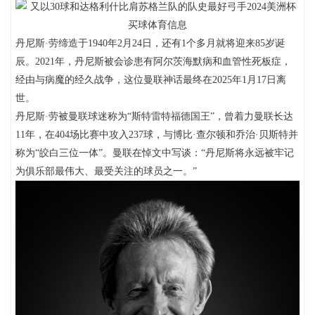
丹尼斯·劳缔造于1940年2月24日，还有1个多月就将迎来85岁诞
辰。2021年，丹尼斯被会诊患有阿尔茨海默病和血管性死板症，
经由与病魔的经久战争，这位曼联神话最终在2025年1月17日离
世。
丹尼斯·劳被曼联球迷称为“斯特雷特福德国王”，曾着力曼联长达
11年，在404场比赛中攻入237球，与博比·查尔顿和乔治·贝斯特并
称为“皎白三位一体”。曼联在悼文中写谈：“丹尼斯将永远被牢记
为俱乐部最伟大、最受关注的球员之一。”