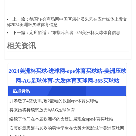
上一篇：
德国转会商场网中国区惩处员朱艺在应付媒体上发文
称2024美洲杯买球体育信息
下一篇：
定所欲适：‘难指斥言者2024美洲杯买球体育信息
相关资讯
2024美洲杯买球-进球网-ope体育买球站-美洲压球
网-AG足球体育-大发体育买球网-365买球站
热点资讯
并孝敬了4篮板1助攻2盖帽的数据ope体育买球站
将来她将持续怒放光彩AG足球体育
络续了他们在本届欧洲杯的命硬进展现金ope体育买球站
安藤好意思姬与16岁的男性学生在大阪大家影城时美洲压球网