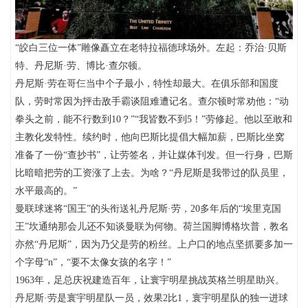
“皎白三位一体”雕像矗立在老特拉福德球场外。左起：乔治·贝斯
特、丹尼斯·劳、博比·查尔顿。
丹尼斯·劳在哥仨当中个子最小，特性却最大。在俱乐部和国度
队，劳时常因为抨击敌手霸谈阻难遭记名。查尔顿时常劝他：“动
拳头之前，能不行数到10？”“我皆数不到5！”劳修起。他以至敢和
主教化发特性。续约时，他向巴斯比提倡大幅加薪，巴斯比坐窝
准备了一份“查抄书”，让劳签名，并让媒体刊发。但一行身，巴斯
比暗暗把劳的工资涨了上去。为啥？“丹尼斯是我带过的队员里，
水平最高的。”
曼联球迷将“国王”的头衔送礼丹尼斯·劳，20多年后的“埃里克国
王”坎通纳那会儿还不知谈曼联为何物。荷兰国脚博格坎普，教名
亦然“丹尼斯”，因为乃父是劳的粉丝。上户口的地点坚抓要多加一
个字母“n”，“要不太像女孩的名字！”
1963年，足总庆祝建造百年，让寰宇明星挑战英格兰明星助兴。
丹尼斯·劳是寰宇明星队一员，效果2比1，寰宇明星队的独一进球