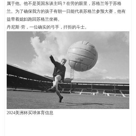
属于他。他不是英国东谈主吗？在劳的眼里，苏格兰等于苏格
兰。为了确保我方的孩子有朝一日能代表苏格兰参预大赛，他有
益带着媳妇跑回苏格兰坐褥。
丹尼斯·劳，一位确实的弓手，扞拒的斗士。
2024美洲杯买球体育信息