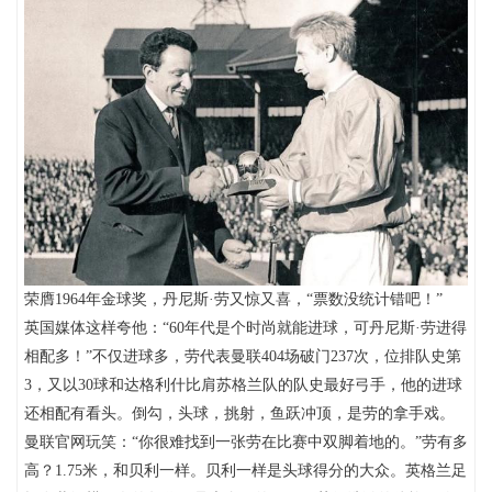
荣膺1964年金球奖，丹尼斯·劳又惊又喜，“票数没统计错吧！”
英国媒体这样夸他：“60年代是个时尚就能进球，可丹尼斯·劳进得
相配多！”不仅进球多，劳代表曼联404场破门237次，位排队史第
3，又以30球和达格利什比肩苏格兰队的队史最好弓手，他的进球
还相配有看头。倒勾，头球，挑射，鱼跃冲顶，是劳的拿手戏。
曼联官网玩笑：“你很难找到一张劳在比赛中双脚着地的。”劳有多
高？1.75米，和贝利一样。贝利一样是头球得分的大众。英格兰足